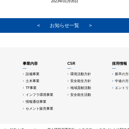
2023年01月05日
<
お知らせ一覧
>
事業内容
CSR
採用情報
設備事業
環境活動方針
新卒の方
土木事業
安全衛生方針
中途の方
TF事業
地域貢献活動
エントリ
インフラ環境事業
安全衛生活動
情報通信事業
セメント販売事業